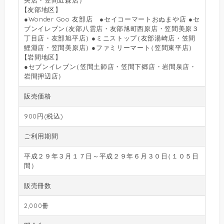
【
友部地区
】
●Wonder Goo 友部店 ●セイコーマートおぬまや店 ●セ
ブンイレブン
（
友部八雲店・友部旭町西原店・笠間美原３
丁目店・友部旭平店
）
●ミニストップ
（
友部湯崎店・笠間
鯉淵店・笠間美原店
）
●ファミリーマート
（
笠間東平店
）
【
岩間地区
】
●セブンイレブン
（
笠間土師店・笠間下郷店・岩間泉店・
岩間押辺店
）
販売価格
900円(税込)
ご利用期間
平成２９年３月１７日～平成２９年６月３０日
（
１０５日
間
）
販売冊数
2,000冊