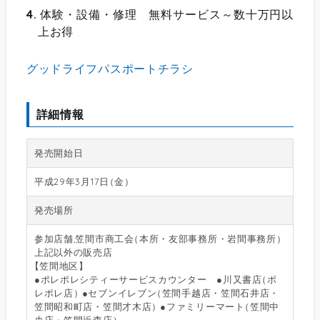
体験・設備・修理 無料サービス～数十万円以
上お得
グッドライフパスポートチラシ
詳細情報
発売開始日
平成29年3月17日
（
金
）
発売場所
参加店舗,笠間市商工会
（
本所・友部事務所・岩間事務所
）
上記以外の販売店
【
笠間地区
】
●ポレポレシティーサービスカウンター ●川又書店
（
ポ
レポレ店
）
●セブンイレブン
（
笠間手越店・笠間石井店・
笠間昭和町店・笠間才木店
）
●ファミリーマート
（
笠間中
央店・笠間近森店
）