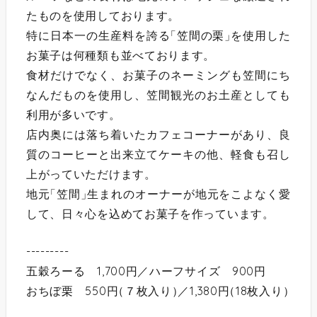
たものを使用しております。
特に日本一の生産料を誇る
「
笠間の栗
」
を使用した
お菓子は何種類も並べております。
食材だけでなく、お菓子のネーミングも笠間にち
なんだものを使用し、笠間観光のお土産としても
利用が多いです。
店内奥には落ち着いたカフェコーナーがあり、良
質のコーヒーと出来立てケーキの他、軽食も召し
上がっていただけます。
地元
「
笠間
」
生まれのオーナーが地元をこよなく愛
して、日々心を込めてお菓子を作っています。
---------
五穀ろーる 1,700円／ハーフサイズ 900円
おちぼ栗 550円
（
７枚入り
）
／1,380円
（
18枚入り
）