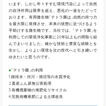
います。しかし年々すすむ環境汚染によって自然
の自浄作用は限界を超え、悪化の一途をたどって
おります。有用微生物
「
テトラ菌は
」
自然の持つ力
を最大限に発揮させ、本来の状態に近づけるよう
手助けする微生物です。当社では、
「
テトラ菌
」
を
利用しての環境浄化事業に20年以上もの間取り組
んでまいりました。確かな技術と豊富な経験とを
生かし、よりよい環境を次の世代へと引き継いで
ゆきたいと思うのです。
●
「
テトラ菌
」
の利用
1.雑排水・河川・湖沼等の水質浄化
2.畜産ふん尿無公害処理
3.有機廃棄物の堆肥化リサイクル
4.完熟有機堆肥による土壌改良