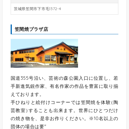
茨城県笠間市下市毛1372-4
笠間焼プラザ店
国道355号沿い、芸術の森公園入口に位置し、若
手新進気鋭作家、有名作家の作品を豊富に取り揃
えております。
手ひねりと絵付けコーナーでは笠間焼を体験
（
陶
芸教室
）
することも出来ます。世界にひとつだけ
の焼き物を、是非お作りください。※10名以上の
団体の場合は要"