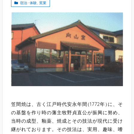
宿泊･体験
,
窯業
笠間焼は、古く江戸時代安永年間
（
1772年
）
に、そ
の基盤を作り時の藩主牧野貞直公が振興に努め、
当時の成型、釉薬、焼成とその技法が現代に受け
継がれております。その技法は、実用、趣味、嗜