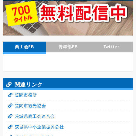
商工会FB
青年部FB
Twitter
関連リンク
笠間市役所
笠間市観光協会
茨城県商工会連合会
茨城県中小企業振興公社