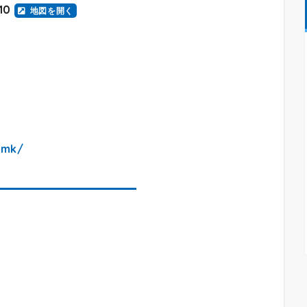
10
地図を開く
日
6mk/