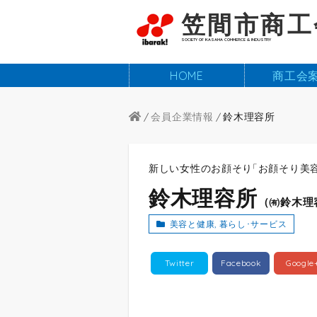
笠間市商工
SOCIETY OF KASAMA COMMERCE & INDUSTRY
HOME
商工会
会員企業情報
鈴木理容所
新しい女性のお顔そり
「
お顔そり美
鈴木理容所
（
㈲鈴木理
美容と健康
,
暮らし･サービス
Twitter
Facebook
Google