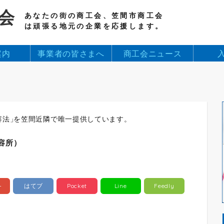
会
あなたの街の商工会、笠間市商工会
は頑張る地元の企業を応援します。
案内
事業者の皆さまへ
商工会ニュース
容法
」
を笠間近隣で唯一提供しています。
容所
）
+
はてブ
Pocket
Line
Feedly