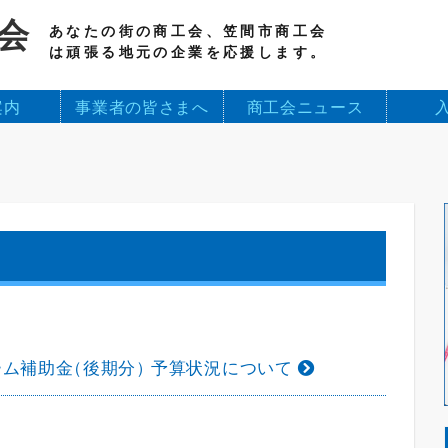
会
あなたの街の商工会、笠間市商工会
は頑張る地元の企業を応援します。
案内
事業者の皆さまへ
商工会ニュース
ーム補助金
（
後期分
）
予算状況について