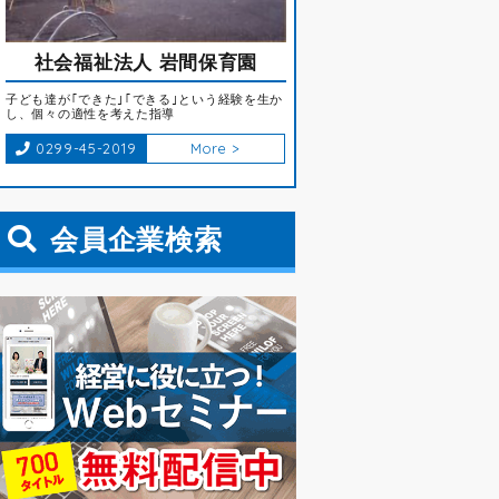
社会福祉法人 岩間保育園
子ども達が｢できた｣｢できる｣という経験を生か
し、個々の適性を考えた指導
0299-45-2019
More >
会員企業検索